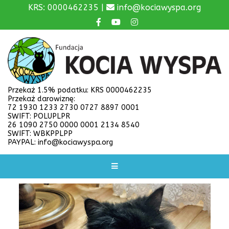
KRS: 0000462235 |
info@kociawyspa.org
Przekaż 1.5% podatku: KRS 0000462235
Przekaż darowiznę:
72 1930 1233 2730 0727 8897 0001
SWIFT: POLUPLPR
26 1090 2750 0000 0001 2134 8540
SWIFT: WBKPPLPP
PAYPAL: info@kociawyspa.org