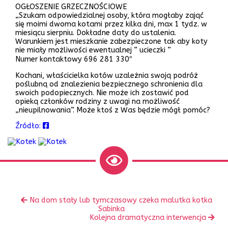
OGŁOSZENIE GRZECZNOŚCIOWE
„Szukam odpowiedzialnej osoby, która mogłaby zająć
się moimi dwoma kotami przez kilka dni, max 1 tydz. w
miesiącu sierpniu. Dokładne daty do ustalenia.
Warunkiem jest mieszkanie zabezpieczone tak aby koty
nie miały możliwości ewentualnej ” ucieczki ”
Numer kontaktowy 696 281 330″
Kochani, właścicielka kotów uzależnia swoją podróż
poślubną od znalezienia bezpiecznego schronienia dla
swoich podopiecznych. Nie może ich zostawić pod
opieką członków rodziny z uwagi na możliwość
„nieupilnowania”. Może ktoś z Was będzie mógł pomóc?
Źródło:
Zobacz
Poprzedni
Na dom stały lub tymczasowy czeka malutka kotka
inne
wpis:
Sabinka
Następny
Kolejna dramatyczna interwencja
wpis: