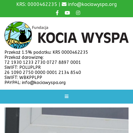
KRS: 0000462235 |
info@kociawyspa.org
Przekaż 1.5% podatku: KRS 0000462235
Przekaż darowiznę:
72 1930 1233 2730 0727 8897 0001
SWIFT: POLUPLPR
26 1090 2750 0000 0001 2134 8540
SWIFT: WBKPPLPP
PAYPAL: info@kociawyspa.org