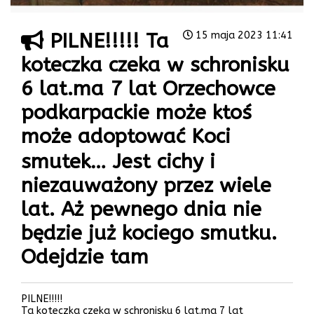
PILNE!!!!! Ta
15 maja 2023 11:41
koteczka czeka w schronisku
6 lat.ma 7 lat Orzechowce
podkarpackie może ktoś
może adoptować Koci
smutek… Jest cichy i
niezauważony przez wiele
lat. Aż pewnego dnia nie
będzie już kociego smutku.
Odejdzie tam
PILNE!!!!!
Ta koteczka czeka w schronisku 6 lat.ma 7 lat