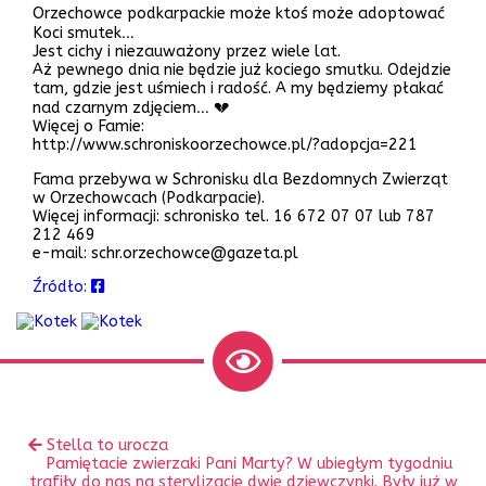
Orzechowce podkarpackie może ktoś może adoptować
Koci smutek…
Jest cichy i niezauważony przez wiele lat.
Aż pewnego dnia nie będzie już kociego smutku. Odejdzie
tam, gdzie jest uśmiech i radość. A my będziemy płakać
nad czarnym zdjęciem… 💔
Więcej o Famie:
http://www.schroniskoorzechowce.pl/?adopcja=221
Fama przebywa w Schronisku dla Bezdomnych Zwierząt
w Orzechowcach (Podkarpacie).
Więcej informacji: schronisko tel. 16 672 07 07 lub 787
212 469
e-mail: schr.orzechowce@gazeta.pl
Źródło:
Zobacz
Poprzedni
Stella to urocza
inne
Następny
wpis:
Pamiętacie zwierzaki Pani Marty? W ubiegłym tygodniu
wpis:
trafiły do nas na sterylizację dwie dziewczynki. Były już w