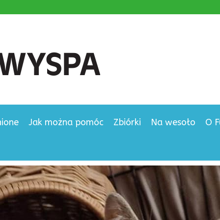
nione
Jak można pomóc
Zbiórki
Na wesoło
O F