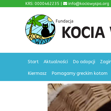
KRS: 0000462235 |
info@kociawyspa.org
Start
Aktualności
Do adopcji
Zagi
Kiermasz
Pomagamy greckim kotom