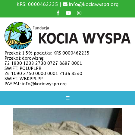
KRS: 0000462235 |
info@kociawyspa.org
Przekaż 1.5% podatku: KRS 0000462235
Przekaż darowiznę:
72 1930 1233 2730 0727 8897 0001
SWIFT: POLUPLPR
26 1090 2750 0000 0001 2134 8540
SWIFT: WBKPPLPP
PAYPAL: info@kociawyspa.org