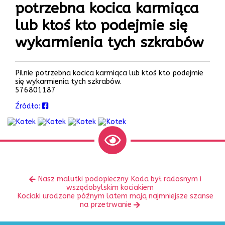
potrzebna kocica karmiąca
lub ktoś kto podejmie się
wykarmienia tych szkrabów
Pilnie potrzebna kocica karmiąca lub ktoś kto podejmie
się wykarmienia tych szkrabów.
576801187
Źródło:
Zobacz
Poprzedni
Nasz malutki podopieczny Koda był radosnym i
inne
wpis:
wszędobylskim kociakiem
Następny
Kociaki urodzone późnym latem mają najmniejsze szanse
wpis:
na przetrwanie