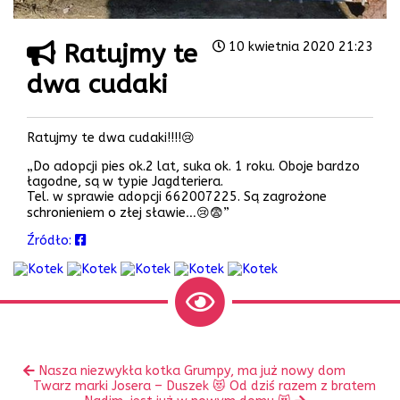
Ratujmy te
10 kwietnia 2020 21:23
dwa cudaki
Ratujmy te dwa cudaki!!!!😢
„Do adopcji pies ok.2 lat, suka ok. 1 roku. Oboje bardzo
łagodne, są w typie Jagdteriera.
Tel. w sprawie adopcji 662007225. Są zagrożone
schronieniem o złej sławie…😢😨”
Źródło:
Zobacz
Poprzedni
Nasza niezwykła kotka Grumpy, ma już nowy dom
inne
Następny
wpis:
Twarz marki Josera – Duszek 😻 Od dziś razem z bratem