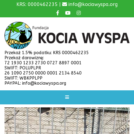
KRS: 0000462235 |
info@kociawyspa.org
Przekaż 1.5% podatku: KRS 0000462235
Przekaż darowiznę:
72 1930 1233 2730 0727 8897 0001
SWIFT: POLUPLPR
26 1090 2750 0000 0001 2134 8540
SWIFT: WBKPPLPP
PAYPAL: info@kociawyspa.org