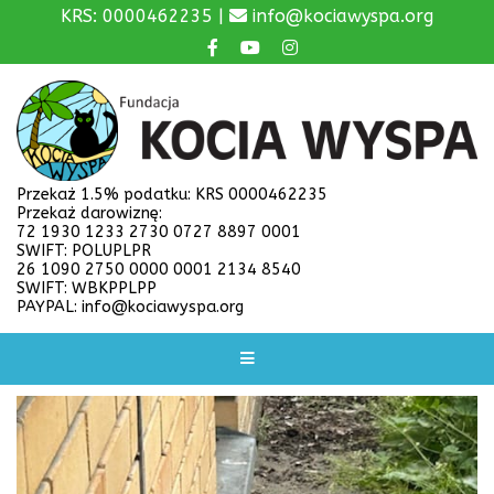
KRS: 0000462235 |
info@kociawyspa.org
Przekaż 1.5% podatku: KRS 0000462235
Przekaż darowiznę:
72 1930 1233 2730 0727 8897 0001
SWIFT: POLUPLPR
26 1090 2750 0000 0001 2134 8540
SWIFT: WBKPPLPP
PAYPAL: info@kociawyspa.org