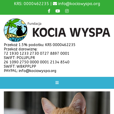
KRS: 0000462235 |
info@kociawyspa.org
Przekaż 1.5% podatku: KRS 0000462235
Przekaż darowiznę:
72 1930 1233 2730 0727 8897 0001
SWIFT: POLUPLPR
26 1090 2750 0000 0001 2134 8540
SWIFT: WBKPPLPP
PAYPAL: info@kociawyspa.org