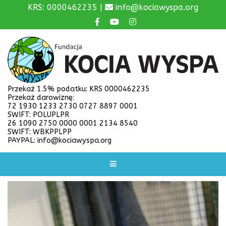
KRS: 0000462235 |
info@kociawyspa.org
Przekaż 1.5% podatku: KRS 0000462235
Przekaż darowiznę:
72 1930 1233 2730 0727 8897 0001
SWIFT: POLUPLPR
26 1090 2750 0000 0001 2134 8540
SWIFT: WBKPPLPP
PAYPAL: info@kociawyspa.org