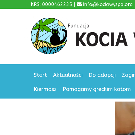
KRS: 0000462235 |
info@kociawyspa.org
Start
Aktualności
Do adopcji
Zagi
Kiermasz
Pomagamy greckim kotom