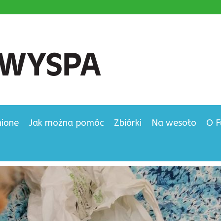
nione
Jak można pomóc
Zbiórki
Na wesoło
O F