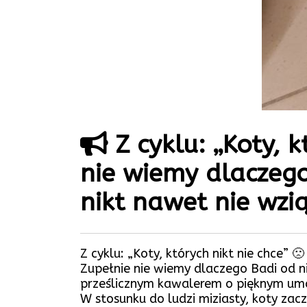
Z cyklu: „Koty, k
nie wiemy dlaczego
nikt nawet nie wz
Z cyklu: „Koty, których nikt nie chce” 🙁
Zupełnie nie wiemy dlaczego Badi od n
prześlicznym kawalerem o pięknym uma
W stosunku do ludzi miziasty, koty zac