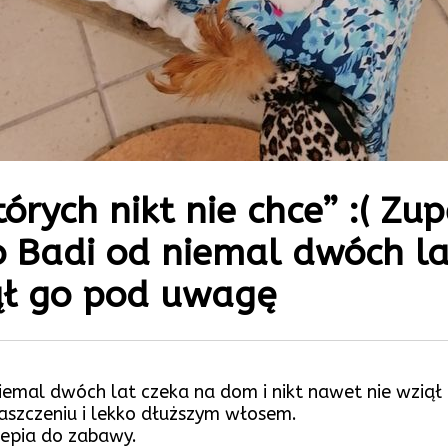
tórych nikt nie chce” :( Zup
 Badi od niemal dwóch la
iął go pod uwagę
iemal dwóch lat czeka na dom i nikt nawet nie wziął
szczeniu i lekko dłuższym włosem.
zepia do zabawy.