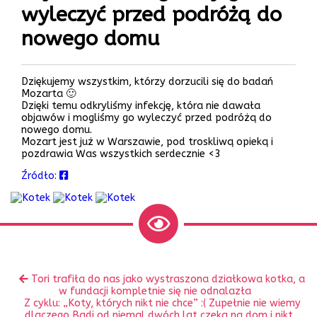
wyleczyć przed podróżą do
nowego domu
Dziękujemy wszystkim, którzy dorzucili się do badań
Mozarta 🙂
Dzięki temu odkryliśmy infekcję, która nie dawała
objawów i mogliśmy go wyleczyć przed podróżą do
nowego domu.
Mozart jest już w Warszawie, pod troskliwą opieką i
pozdrawia Was wszystkich serdecznie <3
Źródło:
Zobacz
Poprzedni
Tori trafiła do nas jako wystraszona działkowa kotka, a
inne
wpis:
w fundacji kompletnie się nie odnalazła
Następny
Z cyklu: „Koty, których nikt nie chce” :( Zupełnie nie wiemy
wpis:
dlaczego Badi od niemal dwóch lat czeka na dom i nikt