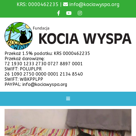
KRS: 0000462235 |
info@kociawyspa.org
Przekaż 1.5% podatku: KRS 0000462235
Przekaż darowiznę:
72 1930 1233 2730 0727 8897 0001
SWIFT: POLUPLPR
26 1090 2750 0000 0001 2134 8540
SWIFT: WBKPPLPP
PAYPAL: info@kociawyspa.org